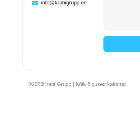
info@krabigrupp.ee
©
2026
Krabi Grupp
| Kõik õigused kaitstud