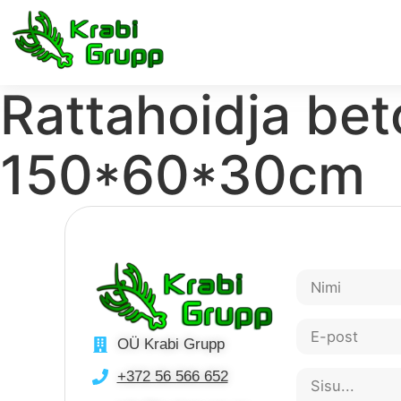
Rattahoidja bet
150*60*30cm
OÜ Krabi Grupp
+372 56 566 652