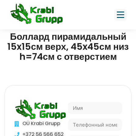
Боллард пирамидальный
15x15см верх, 45x45см низ
h=74см с отверстием
OÜ Krabi Grupp
+372 56 566 652