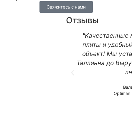
Свяжитесь с нами
Отзывы
"Качественные 
плиты и удобный
объект! Мы уста
Таллинна до Выру
ле
Вал
Optiman 