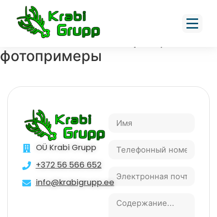
Толщина 80-120 мм,
специальные фасонные
элементы лестниц r/b,
фотопримеры
OÜ Krabi Grupp
+372 56 566 652
info@krabigrupp.ee