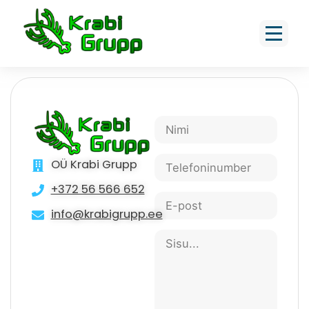
Tõkend kaheksakandiline
Ø65cm h=26cm
OÜ Krabi Grupp
+372 56 566 652
info@krabigrupp.ee