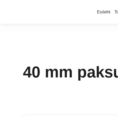
Esileht
T
40 mm paksus