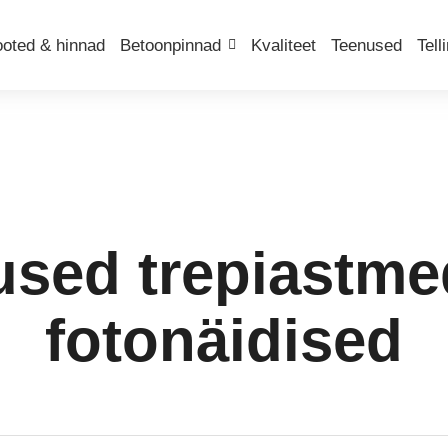
ooted & hinnad
Betoonpinnad
Kvaliteet
Teenused
Tell
ed trepiastmed
fotonäidised