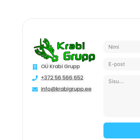
OÜ Krabi Grupp
+372 56 566 652
info@krabigrupp.ee