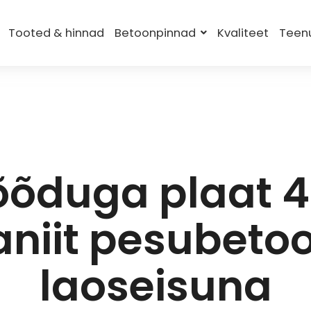
Tooted & hinnad
Betoonpinnad
Kvaliteet
Teen
õduga plaat 4
aniit pesubeto
laoseisuna