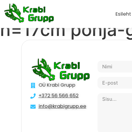
Neljakandiline
Esileht
h=17cm põhja-g
OÜ Krabi Grupp
+372 56 566 652
info@krabigrupp.ee