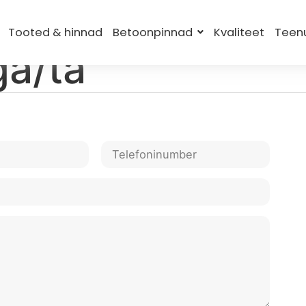
 33x33cm ülalt 
Tooted & hinnad
Betoonpinnad
Kvaliteet
Teen
a/ta